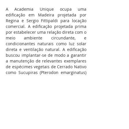
A Academia Unique ocupa uma
edificação em Madeira projetada por
Regina e Sergio Fittipaldi para locação
comercial. A edificação projetada prima
por estabelecer uma relação direta com o
meio ambiente circundante, e
condicionantes naturais como luz solar
direta e ventilação natural. A edificação
buscou implantar-se de modo a garantir
a manutenção de relevantes exemplares
de espécimes vegetais de Cerrado Nativo
como Sucupiras (Pterodon emarginatus)
e Jacarandás do Cerrado (Dalbergia
miscolobium) presentes no lote.
A implantação operacional da Academia,
assim como piscinas e intervenções
externas ao bloco principal em madeira
são de autoria do escritório Patricia
Totaro.